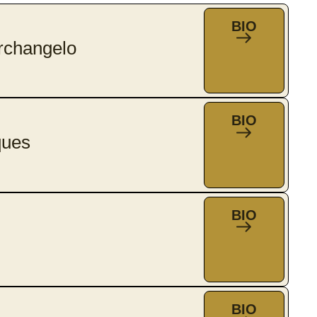
BIO
Archangelo
BIO
ques
BIO
BIO