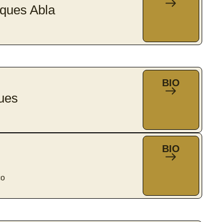
rques Abla
BIO
ues
BIO
co