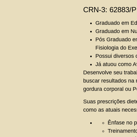
CRN-3: 62883/P
Graduado em Educ
Graduado em Nut
Pós Graduado em 
Fisiologia do Exe
Possui diversos 
Já atuou como Av
Desenvolve seu trabal
buscar resultados na
gordura corporal ou 
Suas prescrições diet
como as atuais neces
Ênfase no pr
Treinamento