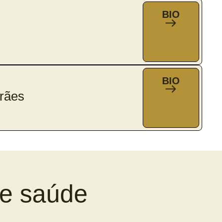
BIO
BIO
rães
re saúde