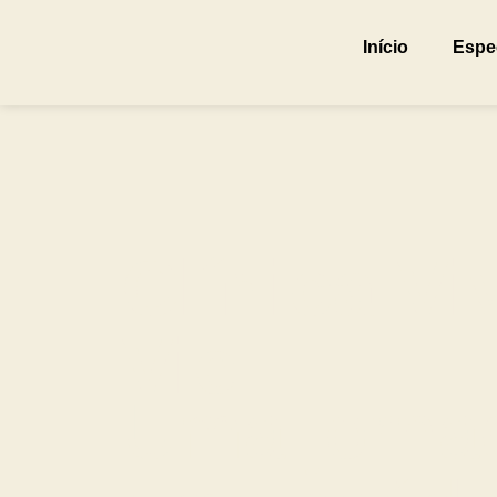
Início
Espe
Clínica Vi
Vie:
Uma jorna