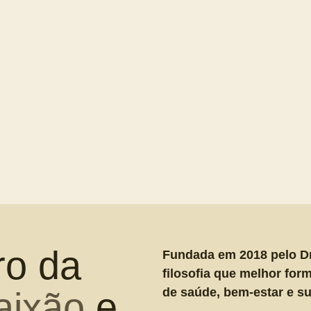
ro da
Fundada em 2018 pelo Dr.
filosofia que melhor for
aixão
e
de saúde, bem-estar e s