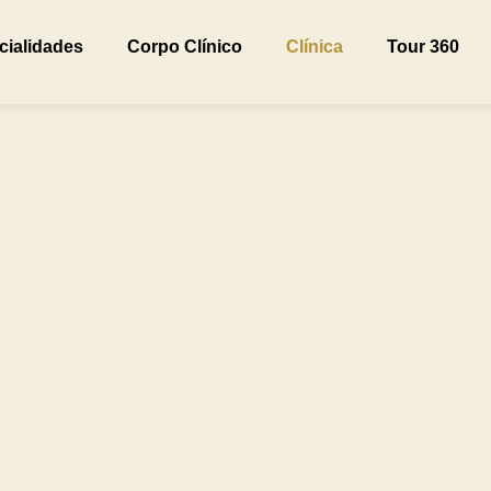
cialidades
Corpo Clínico
Clínica
Tour 360
ve La
Tecnologias de pont
Equipe médica espec
Cuidados de Saúde 
da para