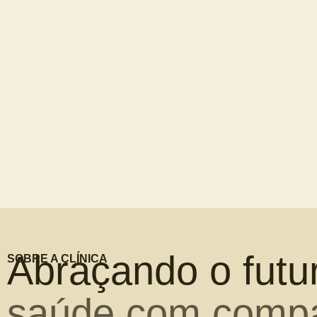
Abraçando o futu
SOBRE A CLÍNICA
saúde com comp